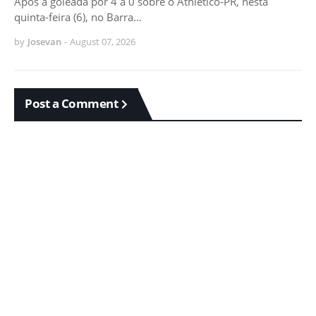
Após a goleada por 4 a 0 sobre o Athletico-PR, nesta
quinta-feira (6), no Barra…
by
Josevan
-
August 07, 2026
Post a Comment