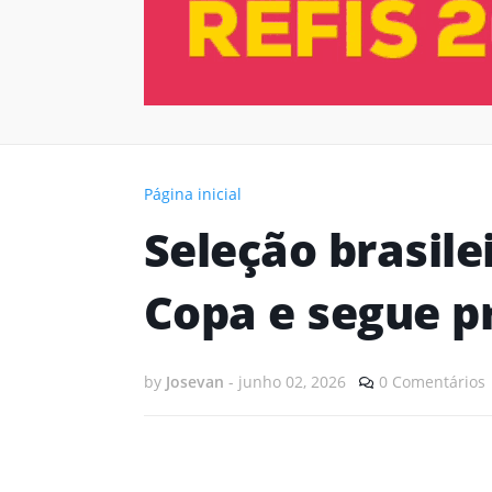
Página inicial
Seleção brasile
Copa e segue p
by
Josevan
-
junho 02, 2026
0 Comentários