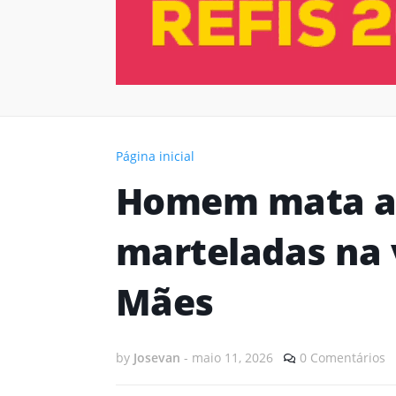
Página inicial
Homem mata a 
marteladas na 
Mães
by
Josevan
-
maio 11, 2026
0 Comentários