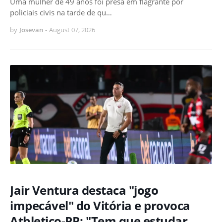
Uma mulher de 49 anos foi presa em flagrante por
policiais civis na tarde de qu…
by
Josevan
-
August 07, 2026
Jair Ventura destaca "jogo
impecável" do Vitória e provoca
Athletico-PR: "Tem que estudar