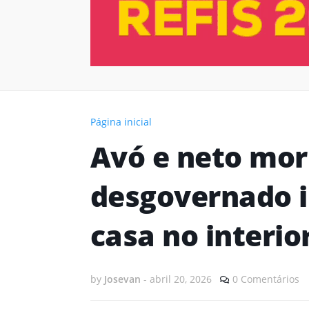
Página inicial
Avó e neto mor
desgovernado i
casa no interio
by
Josevan
-
abril 20, 2026
0 Comentários