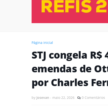
Página inicial
STJ congela R$
emendas de Ott
por Charles Fe
by
Josevan
-
maio 22, 2026
0 Comentários