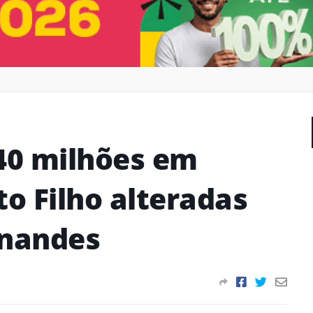
 40 milhões em
o Filho alteradas
rnandes