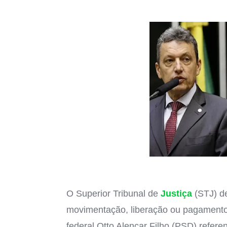
O Superior Tribunal de
Justiça
(STJ) de
movimentação, liberação ou pagament
federal Otto Alencar Filho (PSD) refer