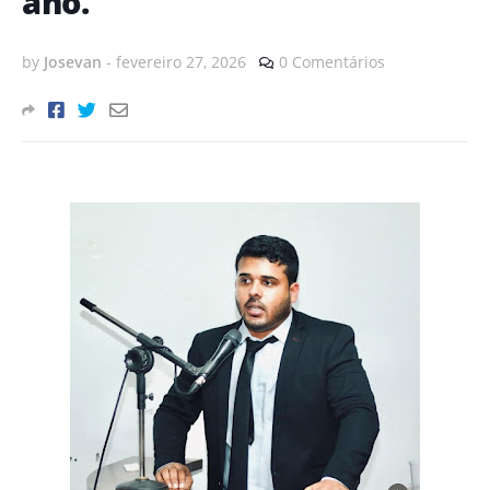
ano.
by
Josevan
-
fevereiro 27, 2026
0 Comentários