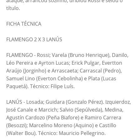
ataque, arrancou sozinho, driblou Rossi e selou o
título.
FICHA TÉCNICA
FLAMENGO 2 X 3 LANÚS
FLAMENGO - Rossi; Varela (Bruno Henrique), Danilo,
Léo Pereira e Ayrton Lucas; Erick Pulgar, Evertton
Araújo (Jorginho) e Arrascaeta; Carrascal (Pedro),
Samuel Lino (Everton Cebolinha) e Plata (Lucas
Paquetá). Técnico: Filipe Luís.
LANÚS - Losada; Guidara (Gonzalo Pérez). Izquierdoz,
José Canale e Marcich; Salvio (Sepúlveda), Medina,
Agustín Cardozo (Peña Biafore) e Ramiro Carrera
(Besozzi); Marcelino Moreno (Aquino) e Castillo
(Walter Bou). Técnico: Mauricio Pellegrino.