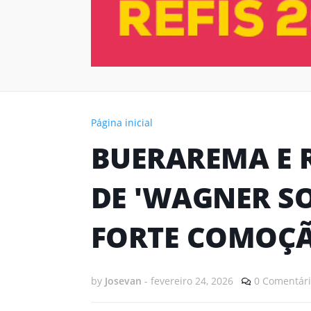
Página inicial
BUERAREMA E R
DE 'WAGNER S
FORTE COMOÇ
by
Josevan
-
fevereiro 24, 2026
0 Comentári