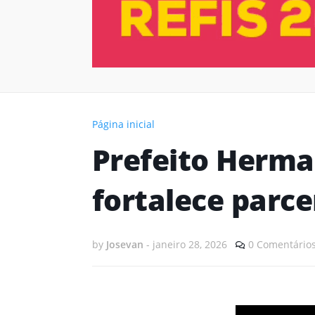
Página inicial
Prefeito Herm
fortalece parc
by
Josevan
-
janeiro 28, 2026
0 Comentário