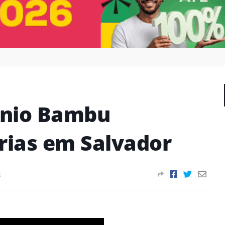
anio Bambu
erias em Salvador
s