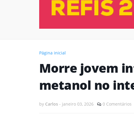
Página inicial
Morre jovem in
metanol no int
by
Carlos
-
janeiro 03, 2026
0 Comentários