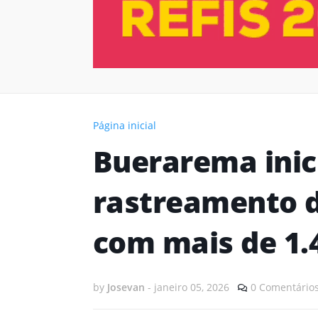
Página inicial
Buerarema inic
rastreamento 
com mais de 1
by
Josevan
-
janeiro 05, 2026
0 Comentário