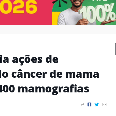
ia ações de
do câncer de mama
.400 mamografias
s