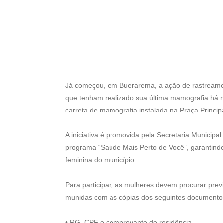
Já começou, em Buerarema, a ação de rastreame
que tenham realizado sua última mamografia há m
carreta de mamografia instalada na Praça Princip
A iniciativa é promovida pela Secretaria Municip
programa “Saúde Mais Perto de Você”, garantindo
feminina do município.
Para participar, as mulheres devem procurar pre
munidas com as cópias dos seguintes documento
• RG, CPF e comprovante de residência