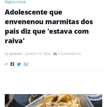
Página inicial
Adolescente que
envenenou marmitas dos
pais diz que 'estava com
raiva'
by
Josevan
-
janeiro 10, 2026
0 Comentários