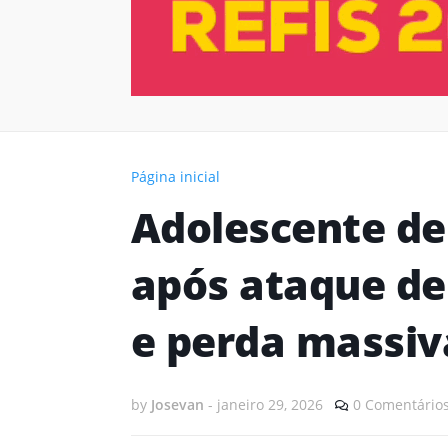
Página inicial
Adolescente de
após ataque de
e perda massiv
by
Josevan
-
janeiro 29, 2026
0 Comentário