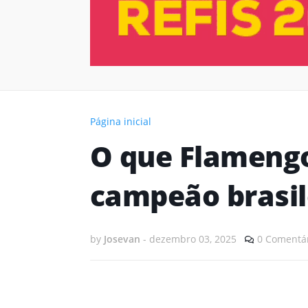
Página inicial
O que Flamengo
campeão brasil
by
Josevan
-
dezembro 03, 2025
0 Comentá