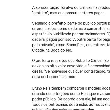
A apresentação foi alvo de críticas nas rede
“gratuito”, mas que possuiu setores pagos.
Segundo o prefeito, parte do público optou p
diferenciados, como cadeiras e camarotes, e
espetáculo, viabilizado por patrocinadores. 
cadeira, pagou por isso. A outra parte foi p
pelo privado”, disse Bruno Reis, em entrevista
Cidade, na Boca do Rio.
O prefeito ressaltou que Roberto Carlos não
devido ao alto valor envolvido e à necessida
direta. “Se houvesse qualquer contratação, te
está certíssimo”, afirmou.
Bruno Reis também comparou o modelo adotad
citando que atrações como Henrique e Juli
poder público. De acordo com ele, há um aco
todos os patrocínios destinados ao festival
publicação dos valores contratados.