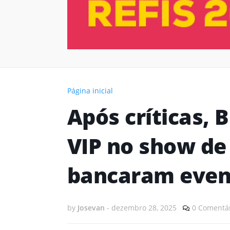
Página inicial
Após críticas, 
VIP no show de
bancaram event
by
Josevan
-
dezembro 28, 2025
0 Comentá