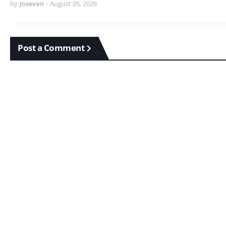
by
Josevan
-
August 05, 2026
Post a Comment