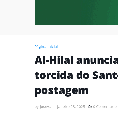
Página inicial
Al-Hilal anunci
torcida do San
postagem
by
Josevan
-
janeiro 28, 2025
0 Comentário