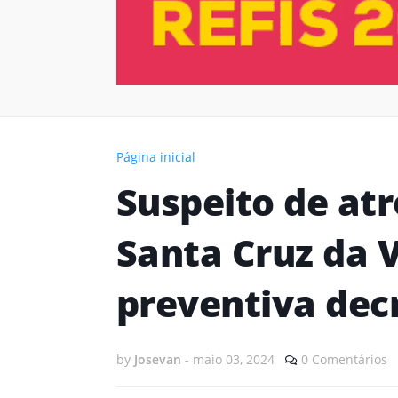
Página inicial
Suspeito de at
Santa Cruz da V
preventiva decr
by
Josevan
-
maio 03, 2024
0 Comentários