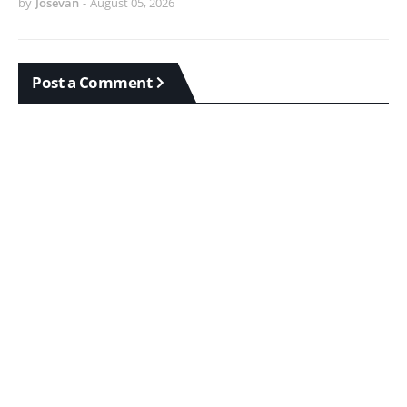
by
Josevan
-
August 05, 2026
Post a Comment