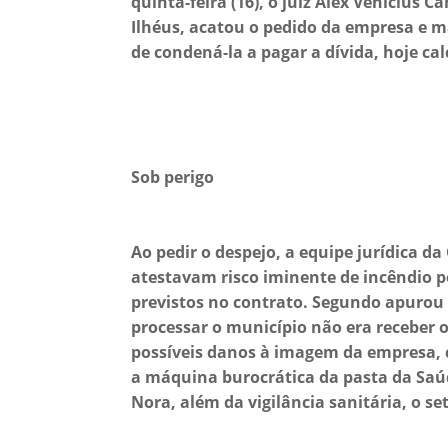
quinta-feira (16), o juiz Alex Venícius
Ilhéus, acatou o pedido da empresa e m
de condená-la a pagar a dívida, hoje ca
Sob perigo
Ao pedir o despejo, a equipe jurídica d
atestavam risco iminente de incêndio pe
previstos no contrato. Segundo apurou 
processar o município não era receber o
possíveis danos à imagem da empresa, ca
a máquina burocrática da pasta da Saúd
Nora, além da vigilância sanitária, o se