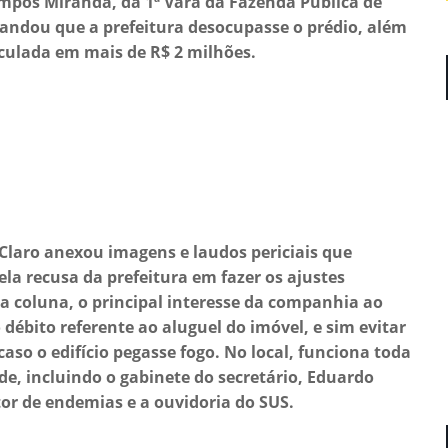
 Campos Miranda, da 1ª Vara da Fazenda Pública de
andou que a prefeitura desocupasse o prédio, além
lculada em mais de R$ 2 milhões.
a Claro anexou imagens e laudos periciais que
la recusa da prefeitura em fazer os ajustes
a coluna, o principal interesse da companhia ao
 débito referente ao aluguel do imóvel, e sim evitar
so o edifício pegasse fogo. No local, funciona toda
e, incluindo o gabinete do secretário, Eduardo
tor de endemias e a ouvidoria do SUS.