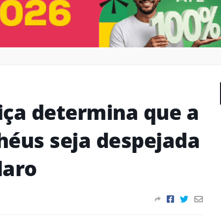
tiça determina que a
lhéus seja despejada
laro