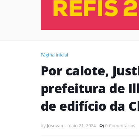
Página inicial
Por calote, Jus
prefeitura de I
de edifício da C
by
Josevan
-
maio 21, 2024
0 Comentários