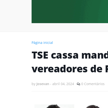
Página inicial
TSE cassa mand
vereadores de 
by
Josevan
-
abril 04, 2024
0 Comentários