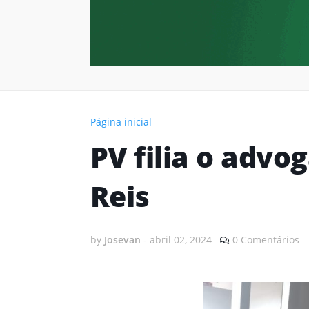
Página inicial
PV filia o advo
Reis
by
Josevan
-
abril 02, 2024
0 Comentários