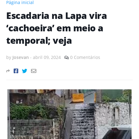
Página inicial
Escadaria na Lapa vira
‘cachoeira’ em meio a
temporal; veja
by
Josevan
-
abril 09, 2024
0 Comentários