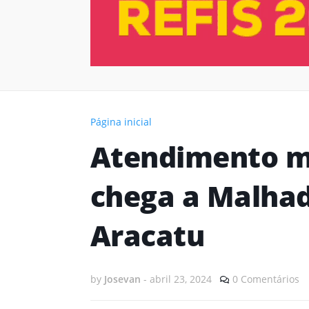
Página inicial
Atendimento m
chega a Malhad
Aracatu
by
Josevan
-
abril 23, 2024
0 Comentários