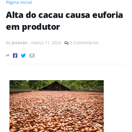
Página inicial
Alta do cacau causa euforia
em produtor
by
Josevan
-
março 11, 2024
0 Comentários