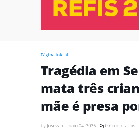
Página inicial
Tragédia em Se
mata três cria
mãe é presa p
by
Josevan
-
maio 04, 2026
0 Comentários