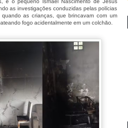
s, e o pequeno Ismael Nascimento de Jesus
o as investigações conduzidas pelas polícias
nício quando as crianças, que brincavam com um
m ateando fogo acidentalmente em um colchão.