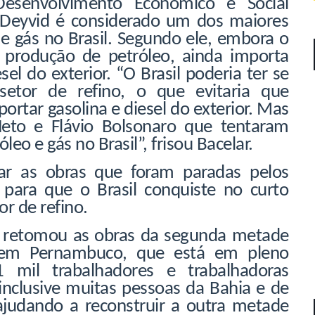
senvolvimento Econômico e Social
, Deyvid é considerado um dos maiores
 e gás no Brasil. Segundo ele, embora o
na produção de petróleo, ainda importa
el do exterior. “O Brasil poderia ter se
setor de refino, o que evitaria que
rtar gasolina e diesel do exterior. Mas
to e Flávio Bolsonaro que tentaram
óleo e gás no Brasil”, frisou Bacelar.
mar as obras que foram paradas pelos
para que o Brasil conquiste no curto
or de refino.
la retomou as obras da segunda metade
 em Pernambuco, que está em pleno
mil trabalhadores e trabalhadoras
nclusive muitas pessoas da Bahia e de
ajudando a reconstruir a outra metade