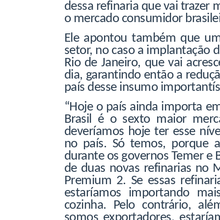
dessa refinaria que vai trazer 
o mercado consumidor brasileir
Ele apontou também que uma
setor, no caso a implantação 
Rio de Janeiro, que vai acresc
dia, garantindo então a reduç
país desse insumo importantíss
“Hoje o país ainda importa em
Brasil é o sexto maior me
deveríamos hoje ter esse nív
no país. Só temos, porque a
durante os governos Temer e 
de duas novas refinarias no
Premium 2. Se essas refinar
estaríamos importando mais
cozinha. Pelo contrário, al
somos exportadores, estarí