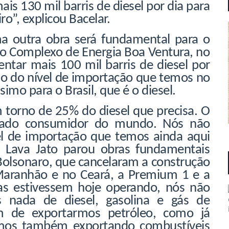
mais 130 mil barris de diesel por dia para
o”, explicou Bacelar.
 outra obra será fundamental para o
do Complexo de Energia Boa Ventura, no
entar mais 100 mil barris de diesel por
ão do nível de importação que temos no
imo para o Brasil, que é o diesel.
 torno de 25% do diesel que precisa. O
rcado consumidor do mundo. Nós não
el de importação que temos ainda aqui
 Lava Jato parou obras fundamentais
Bolsonaro, que cancelaram a construção
 Maranhão e no Ceará, a Premium 1 e a
ias estivessem hoje operando, nós não
 nada de diesel, gasolina e gás de
ém de exportarmos petróleo, como já
amos também exportando combustíveis