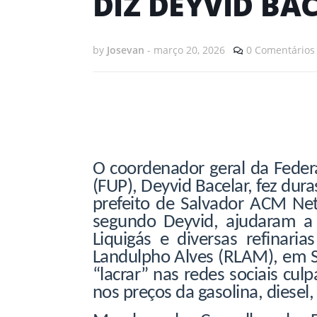
DIZ DEYVID BA
by
Josevan
-
março 20, 2026
0 Comentários
O coordenador geral da Federa
(FUP), Deyvid Bacelar, fez duras
prefeito de Salvador ACM Net
segundo Deyvid, ajudaram a p
Liquigás e diversas refinaria
Landulpho Alves (RLAM), em S
“lacrar” nas redes sociais cu
nos preços da gasolina, diesel