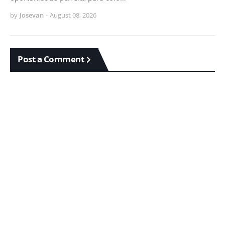
by
Josevan
-
August 08, 2026
Post a Comment