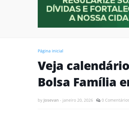
Página inicial
Veja calendári
Bolsa Família e
by
Josevan
-
janeiro 20, 2026
0 Comentário