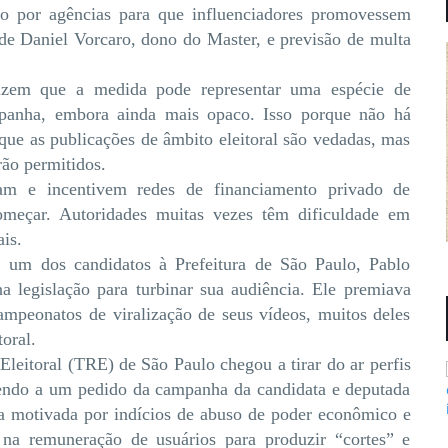
do por agências para que influenciadores promovessem
 de Daniel Vorcaro, dono do Master, e previsão de multa
 dizem que a medida pode representar uma espécie de
mpanha, embora ainda mais opaco. Isso porque não há
á que as publicações de âmbito eleitoral são vedadas, mas
rão permitidos.
m e incentivem redes de financiamento privado de
omeçar. Autoridades muitas vezes têm dificuldade em
ais.
, um dos candidatos à Prefeitura de São Paulo, Pablo
 legislação para turbinar sua audiência. Ele premiava
mpeonatos de viralização de seus vídeos, muitos deles
oral.
leitoral (TRE) de São Paulo chegou a tirar do ar perfis
endo a um pedido da campanha da candidata e deputada
ra motivada por indícios de abuso de poder econômico e
na remuneração de usuários para produzir “cortes” e