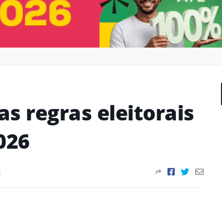
s regras eleitorais
026
s