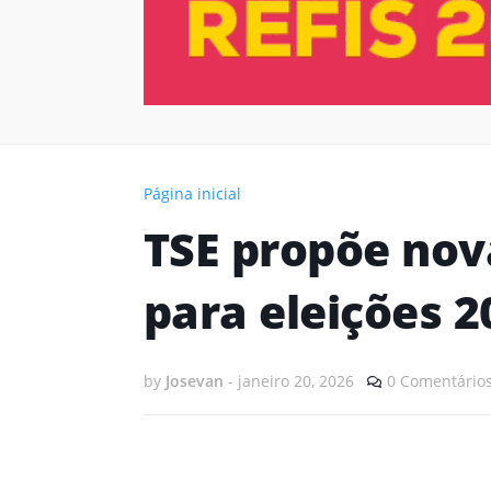
Página inicial
TSE propõe nova
para eleições 2
by
Josevan
-
janeiro 20, 2026
0 Comentário