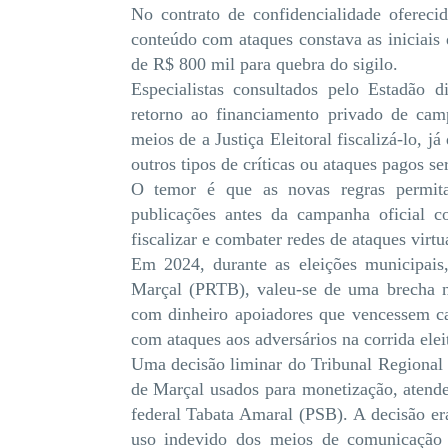
No contrato de confidencialidade ofereci
conteúdo com ataques constava as iniciais
de R$ 800 mil para quebra do sigilo.
Especialistas consultados pelo Estadão
retorno ao financiamento privado de ca
meios de a Justiça Eleitoral fiscalizá-lo, j
outros tipos de críticas ou ataques pagos se
O temor é que as novas regras permita
publicações antes da campanha oficial c
fiscalizar e combater redes de ataques virtu
Em 2024, durante as eleições municipais
Marçal (PRTB), valeu-se de uma brecha na
com dinheiro apoiadores que vencessem ca
com ataques aos adversários na corrida eleit
Uma decisão liminar do Tribunal Regional E
de Marçal usados para monetização, atend
federal Tabata Amaral (PSB). A decisão e
uso indevido dos meios de comunicação 