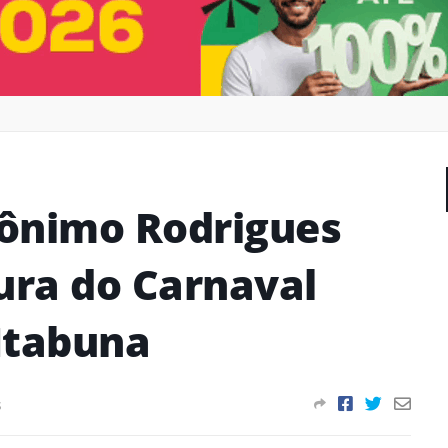
rônimo Rodrigues
ura do Carnaval
Itabuna
s