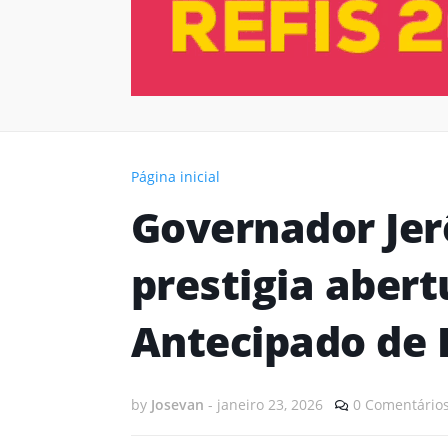
Página inicial
Governador Je
prestigia abert
Antecipado de 
by
Josevan
-
janeiro 23, 2026
0 Comentário