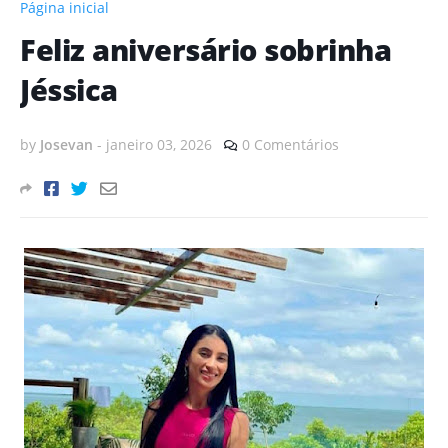
Página inicial
Feliz aniversário sobrinha
Jéssica
by
Josevan
-
janeiro 03, 2026
0 Comentários