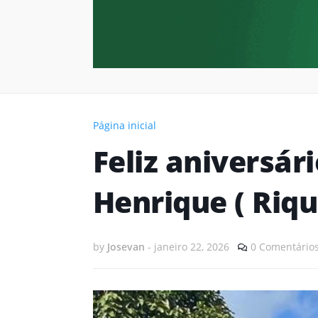
Página inicial
Feliz aniversár
Henrique ( Riqu
by
Josevan
-
janeiro 22, 2026
0 Comentário