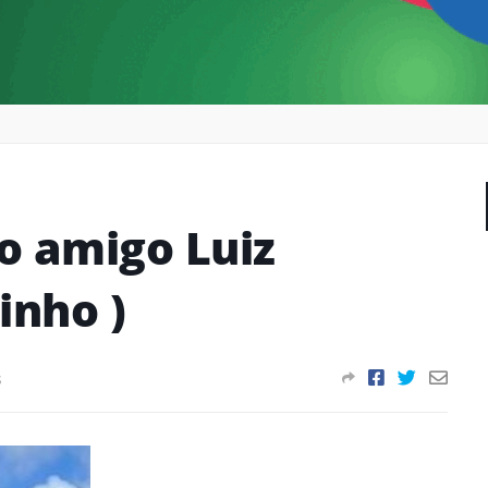
io amigo Luiz
inho )
s