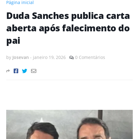
Página inicial
Duda Sanches publica carta
aberta após falecimento do
pai
by
Josevan
-
janeiro 19, 2026
0 Comentários