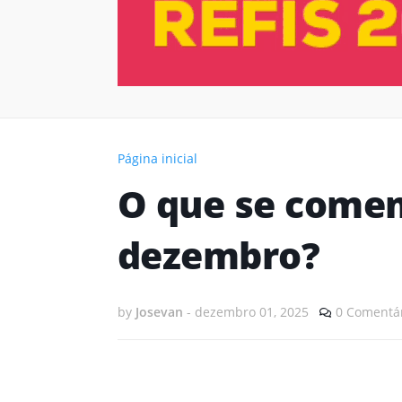
Página inicial
O que se comem
dezembro?
by
Josevan
-
dezembro 01, 2025
0 Comentá