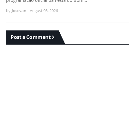
programação oficial da Festa do Bom…
by
Josevan
-
August 05, 2026
Post a Comment