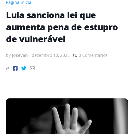
Página inicial
Lula sanciona lei que
aumenta pena de estupro
de vulnerável
by
Josevan
-
dezembro 10, 2025
0 Comentários