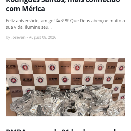
com Mérica
Feliz aniversário, amigo! 🥳🎉💙 Que Deus abençoe muito a
sua vida, ilumine seu…
by
Josevan
-
August 08, 2026