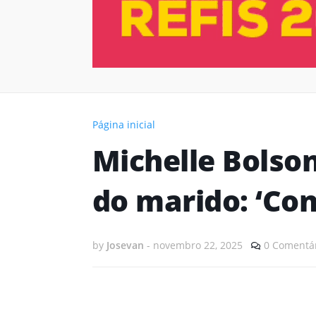
Página inicial
Michelle Bolson
do marido: ‘Con
by
Josevan
-
novembro 22, 2025
0 Comentá