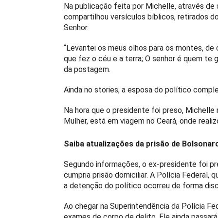
Na publicação feita por Michelle, através de
compartilhou versículos bíblicos, retirados d
Senhor.
“Levantei os meus olhos para os montes, de
que fez o céu e a terra; O senhor é quem te 
da postagem.
Ainda no stories, a esposa do político compl
Na hora que o presidente foi preso, Michell
Mulher, está em viagem no Ceará, onde reali
Saiba atualizações da prisão de Bolsonar
Segundo informações, o ex-presidente foi pre
cumpria prisão domiciliar. A Polícia Federal,
a detenção do político ocorreu de forma dis
Ao chegar na Superintendência da Polícia Fede
exames de corpo de delito. Ele ainda passará