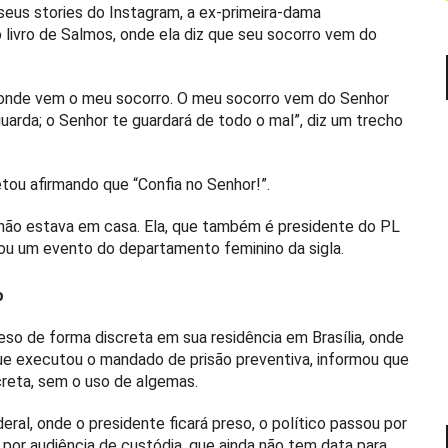
 seus stories do Instagram, a ex-primeira-dama
o livro de Salmos, onde ela diz que seu socorro vem do
 onde vem o meu socorro. O meu socorro vem do Senhor
guarda; o Senhor te guardará de todo o mal”, diz um trecho
etou afirmando que “Confia no Senhor!”.
e não estava em casa. Ela, que também é presidente do PL
zou um evento do departamento feminino da sigla.
o
so de forma discreta em sua residência em Brasília, onde
 que executou o mandado de prisão preventiva, informou que
creta, sem o uso de algemas.
ral, onde o presidente ficará preso, o político passou por
 por audiência de custódia, que ainda não tem data para