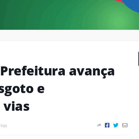
 Prefeitura avança
sgoto e
 vias
rios