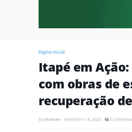
Página inicial
Itapé em Ação:
com obras de e
recuperação de
by
Josevan
-
novembro 14, 2025
0 Comentá