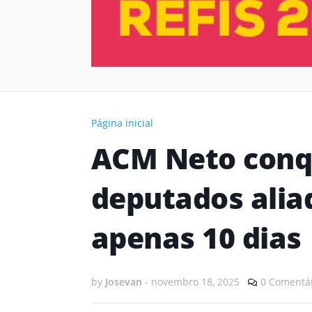
Página inicial
ACM Neto conqu
deputados alia
apenas 10 dias
by
Josevan
-
novembro 18, 2025
0 Comentá