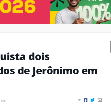
ista dois
dos de Jerônimo em
rios