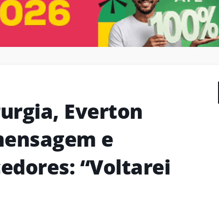
rurgia, Everton
 mensagem e
cedores: “Voltarei