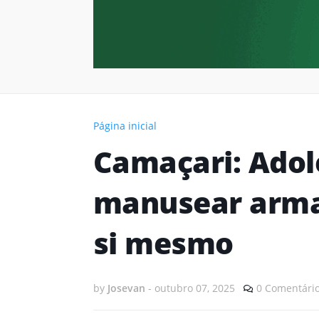
Página inicial
Camaçari: Adol
manusear arma 
si mesmo
by
Josevan
-
outubro 07, 2025
0 Comentári