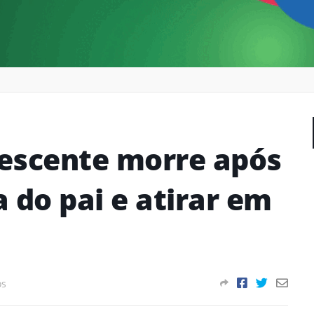
escente morre após
do pai e atirar em
os