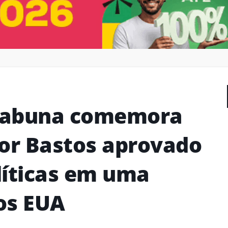
Itabuna comemora
gor Bastos aprovado
líticas em uma
os EUA