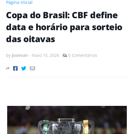
Página inicial
Copa do Brasil: CBF define
data e horário para sorteio
das oitavas
by
Josevan
-
maio 15, 2026
0 Comentários