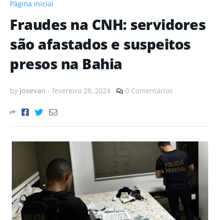
Página inicial
Fraudes na CNH: servidores
são afastados e suspeitos
presos na Bahia
by
Josevan
-
fevereiro 28, 2024
0 Comentários